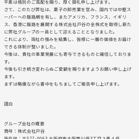
平素は格別のご高配を賜り、厚く御礼申し上げます。
さて、このたび弊社は、菓子の卸売業を営み、国内では中堅ス
ーパーへの販路網を有し、またアメリカ、フランス、イギリ
ス、香港に販路を展開する株式会社戸谷の全株式を取得し新た
に弊社グループの一員として迎えることとなりました。
これにより、両社の強みを結集し、皆様に一層の価値をお届け
できる体制が整いました。
今後は、貴社の事業発展にも寄与できるものと確信しておりま
す。
今後も引き続き変わらぬご愛顧を賜りますようお願い申し上げ
ます。
まずは略儀ながら書中をもちましてご報告申し上げます。
謹白
グループ会社の概要
商号：株式会社戸谷
所在地：〒577-0063 大阪府東大阪市川俣3丁目３番４号